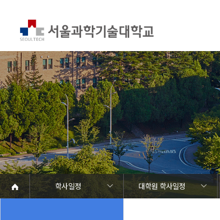
학사일정
대학원 학사일정
학사일정
학사안내
ST나눔공헌단
병무·예비군
장학제도
등록제도
학생지원
시설이용
학생활동 통합캘린더
학부 학사일정
대학원 학사일정