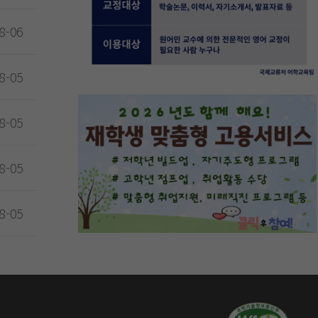
8-06
8-05
8-05
8-05
8-05