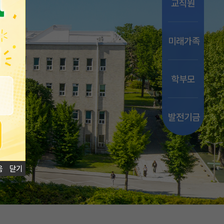
교직원
미래가족
학부모
발전기금
음