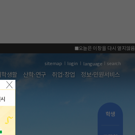
오늘은 이창을 다시 열지않음
sitemap
login
search
대학생활
산학·연구
취업·창업
정보·민원서비스
학생