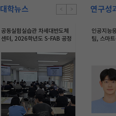
대학뉴스
연구성
공동실험실습관 차세대반도체
지능형반도체공학과 NDI연구
서울과학기술대학교
인공지능응
경영
센터, 2026학년도 S-FAB 공정
실 이지윤 석사과정생, IEEE
선도할 ‘ST-AX
팀, 스마
아시아
교육 프로그램 1차 운영
ECTC 2026 Student Travel
식 출범
호흡음에서
Asi
Grant 수상
AI 기술 
저널에 논