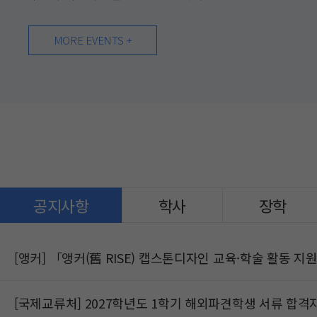
국방전산정보원, 해군 본부, 방산 관련 20개 기업 임원 및
온라인 강연과 AI를 인문사회적 비판연구의 틀로 ...
학부생(휴학생 제외) 선착순 35명 ※ 오프...
150명 등시상 내역대상: 총장상 및 국제학술대...
MORE EVENTS +
공지사항
학사
장학
[앵커] 「앵커(舊 RISE) 캡스톤디자인 교육·학술 활동 
[국제교류처] 2027학년도 1학기 해외파견학생 서류 합격자