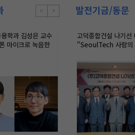
과
발전기금/동문
, AI 시대
용학과 김성은 교수
학과 김진영 동문, 포브스
인액터스 서울과기대 팀,
조형예술학과 염지혜 교수, 
고덕종합건설 나기선 
식품생명공학과,
 얼라이언스’ 공
트폰 마이크로 녹음한
 ‘2026년 30 Under 30
‘2026 Enactus Korea
트스페이스 뮤지엄헤드에서
"SeoulTech 사랑
&농식품 클러
 이상 징후 탐지하는
a’ 선정
National Competition’
인전 《홀홀홀
전달식" 행사 개최
MOU 체결
개발…JCR 상위 6.7%
Early Stage 부문 초대 우승
𝙃𝙤𝙡𝙚𝙃𝙤𝙡𝙚𝙃𝙤𝙡𝙚》 개최
문 게재