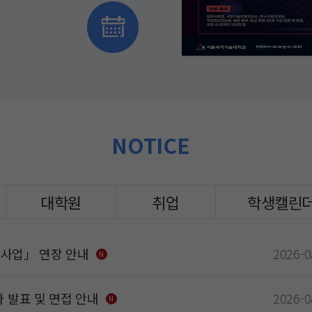
 멘토, 국방 AI 관계자
NOTICE
대학원
취업
학생캘린
지원사업」 연장 안내
2026-0
N
 발표 및 면접 안내
2026-0
N