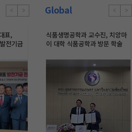
Global
아
대표,
 벨기에 대사관
반도체소부장 혁신융합대학사
스포츠과학과 김영호 교수,
대한기계설비건설협회,
식품생명공학과 교수진, 치앙마
서울과기대-서울A
스포츠과학과
재단법
 개
의 발전기금
스터 와그랄림과
업단, 재학생 50명과 「제5회
Asian South-Pacific
"SeoulTech 사랑의 발전기금
이 대학 식품공학과 방문 학술
결… 대학 AI 인
팀, ‘제10
사랑
CO-WEEK ACADEMY」 참가
Association of Sport
전달식" 행사 개최
교류 업무협약 체결
서울시 AI 혁신 
포스터 발표
전달식
성료
Psychology(ASPASP) 회장
재선출