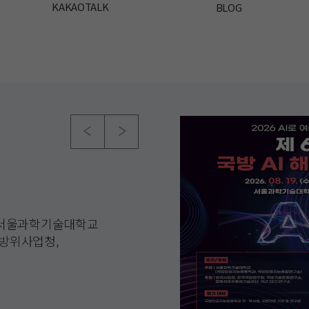
KAKAOTALK
BLOG
neer 실무 입문 과정 교육 프로그램
사회사》 출간 기념 국제 웹 세미나
인간 노동 문제" 공동 학술 세미나 개최
사
(AI자격-KT AICE) 참여 안내
입문 과정 교육 프로그램 1. 교육
 대학정보알림 -
국제 웹 세미나 행사를
다.올해 연구소가 중요하게
 대학정보알림 -
투표해주세요! 💙👍
. 교수학습개발센터에서는
주관서울과학기술대학교
:00~17:00 (점심시간 1시간
퀴넬리 교수의 《주인의 눈:
학문적으로 다루는 공동 학술
 투표 기간: ~7.13.까지
 참여자를 모집합니다.관심 있는
방위사업청,
 현장 중심 강의로 반도체
웨비나 패널 강연과 패널
는 <문화/과학> 필진과
-설문조사 ➡️➡️ 노원구청
용은 위의 포스터를
기술센터, 국군
,
다뤘던 책 《비인간 권력》
할 플랫폼을 제공합니다.
아이: 인공지능 프로세스에
국방 관련 기관 및
 Teradyne U...
능의 사회사》는AI
*******2026
교육을 통해 미래 사회에
국국방연구원,
주목받는 저자 파스퀴넬리의
"플랫폼 AI 미...
프로그램 2. 대상: 본교