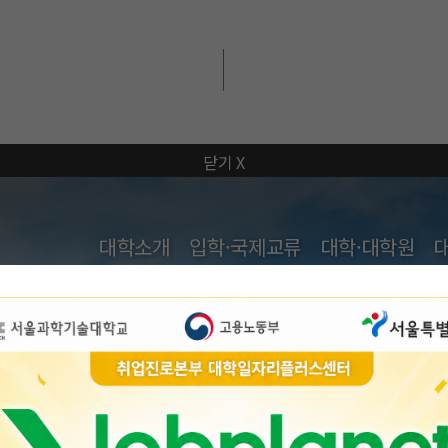
본문내용 바로가기
메인메뉴 바로가기
대학소개
입학·국제교류
대학·대학원