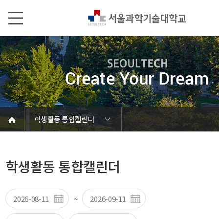
본문내용 바로가기
메인메뉴 바로가기
서브메뉴 바로가기
학생활동 통합캘린더
학생활동 통합캘린더
ST나눔공헌단
병무·예비군
학사일정
학사안내
장학제도
등록제도
학생지원
시설이용
학생활동 통합캘린더
~