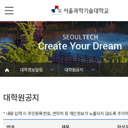
본문내용 바로가기
메인메뉴 바로가기
서브메뉴 바로가기
대학정보알림
대학원공지
코로나바이러스19 대응안내
SEOULTECH광장
등록금심의위원회
정보서비스안내
온라인민원센터
공모/외부행사
대학정보알림
갑질신고센터
대학공지사항
유실물 센터
대학원공지
재정위원회
정보공개
청렴행정
학사공지
장학공지
취업공지
대학입찰
채용정보
대학원공지
* 내용 입력 시 주민등록번호, 연락처 등 개인정보가 노출되지 않도록 주의
번호
제목
작성