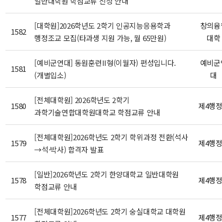
일반대학원 학점교류 신청 안내
[대학원]2026학년도 2학기 인공지능응용학과
창의융
1582
행정조교 모집(타과생 지원 가능, 월 65만원)
대학
[예비군연대] 동원훈련II형(이월자) 편성입니다.
예비군
1581
(개별입소)
대
[전체대학원] 2026학년도 2학기
1580
제4행
과학기술연합대학원대학교 학점교류 안내
[전체대학원]2026학년도 2학기 학위과정 전환(석사
1579
제4행
→석·박사) 합격자 발표
[일반]2026학년도 2학기 한양대학교 일반대학원
1578
제4행
학점교류 안내
[전체대학원]2026학년도 2학기 숭실대학교 대학원
1577
제4행