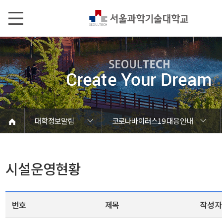
본문내용 바로가기
메인메뉴 바로가기
서브메뉴 바로가기
대학정보알림
코로나바이러스19 대응안내
코로나바이러스19 대응안내
코로나-19 수업운영계획
코로나-19 대응안내
SEOULTECH광장
등록금심의위원회
정보서비스안내
온라인민원센터
공모/외부행사
대학정보알림
갑질신고센터
대학공지사항
시설운영현황
유실물 센터
대학원공지
재정위원회
정보공개
청렴행정
학사공지
장학공지
취업공지
대학입찰
채용정보
시설운영현황
번호
제목
작성자