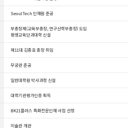
SeoulTech 인재원 준공
부총장제(교육부총장, 연구산학부총장) 도입
평생교육단과대학 신설
제11대 김종호 총장 취임
무궁관 준공
일반대학원 박사과정 신설
대학기관평가인증 획득
BK21플러스 특화전문인재 사업 선정
미술관 개관