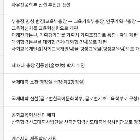
자유전공학부 신설 추진단 신설
부총장 명칭 변경(교육부총장 → 교육기획부총장, 연구기획부총장
교욱혁신처를 교육혁신원으로 개편
미래전략본부, 기획평가과를 기획처 기획조정과로 통합 · 확대 개편
대외협력본부를 대외협력처(대외협력팀)으로 개편
사회교육개발원(사회교육개발팀)을 평생교육원(평생교육팀)으로 
제13대 총장 김동환(金東煥) 박사 취임
국제대학 소관 행정실 배정(제2행정실)
국제대학 신설(글로벌한국어문화학부, 글로벌기초교육학부로 구성)
공학교육혁신센터 폐지
산학협력선도대학사업단을 산학연협력선도대학육성사업단으로 명칭
케손시티 세종학당 개원