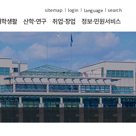
sitemap
login
search
대학생활
산학·연구
취업·창업
정보·민원서비스