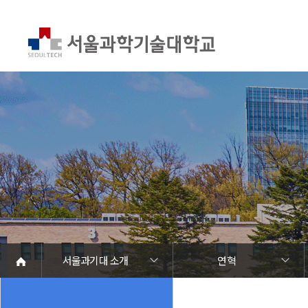
서울과기대 소개
연혁
서울과기대 소개
열린총장실
대학현황
대학조직
대학상징
홍보관
캠퍼스 안내
학칙 및 규정
대학이념·교훈·교육목표
인재상
SEOULTECH 발전계획
산학협력 중장기 발전계획
연혁
역사기록관