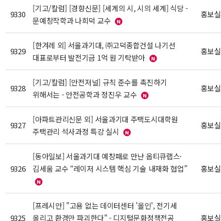
[기고/칼럼] [경향신문] [세계의 시, 시의 세계] 식당 -
9330
홍보실
문예창작학과 나희덕 교수
[한겨레 외] 서울과기대, ㈜고덕종합건설 나기선
9329
홍보실
대표로부터 발전기금 1억 원 기탁받아
[기고/칼럼] [안전저널] 규칙 준수를 촉진하기
9328
홍보실
위해서는 - 안전공학과 정진우 교수
[아파트관리신문 외] 서울과기대 주택도시대학원
9327
홍보실
주택관리 석사과정 특강 실시
[동아일보] 서울과기대 예창패로 만난 옵티큐랩스·
9326
김세움 교수 “레이저 시스템 핵심 기술 내재화 협업”
홍보실
[프레시안] "고용 없는 데이터센터 '올인', 전기세
9325
올리고 환경만 파괴한다" - 디지털문화정책전공
홍보실