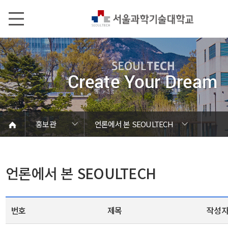
본문내용 바로가기
메인메뉴 바로가기
서브메뉴 바로가기
홍보관
언론에서 본 SEOULTECH
언론에서 본 SEOULTECH
서울과기대 소개
발전기금/동문
학칙 및 규정
캠퍼스 안내
열린총장실
동영상자료
대학현황
대학조직
대학상징
대학뉴스
연구성과
보도자료
브로슈어
학내행사
사진자료
음악자료
Global
홍보관
홍보관
언론에서 본 SEOULTECH
번호
제목
작성