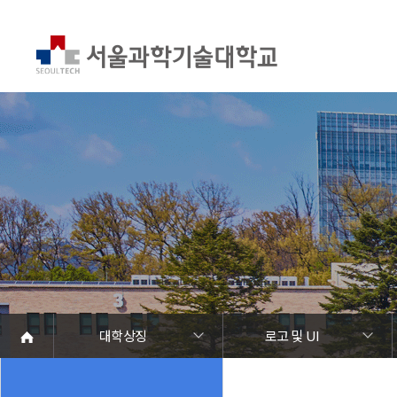
대학상징
로고 및 UI
서울과기대 소개
열린총장실
대학현황
대학조직
대학상징
홍보관
캠퍼스 안내
학칙 및 규정
교가
찬가
로고 및 UI
마스코트