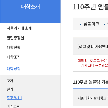
110주년 엠
대학소개
심볼마크
서울과기대 소개
열린총장실
[로고 및 UI 사용안내
대학현황
대학조직
대학 UI 및 로고 등
따라서 교내 구성원을 
대학상징
교가
110주년 앰블럼 기
찬가
로고 및 UI
서울과학기술대학교의 
마스코트