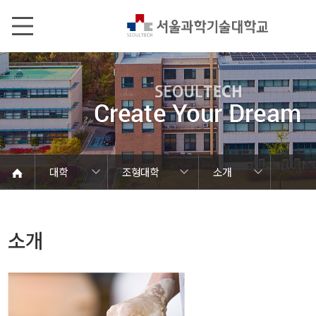
본문내용 바로가기
메인메뉴 바로가기
서브메뉴 바로가기
대학
조형대학
소개
에너지바이오대학
기술경영융합대학
중장기발전계획
정보통신대학
인문사회대학
미래융합대학
창의융합대학
연계융합전공
ST자유전공
일반대학원
특수대학원
전문대학원
대학소개
공과대학
조형대학
교양대학
국제대학
대학
소개
소개