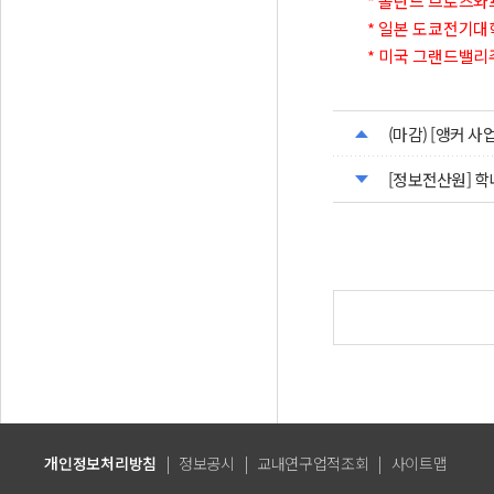
* 폴란드
브로츠와프공과
* 일본
도쿄전기대학교(
* 미국
그랜드밸리주립대
(마감) [앵커 사
[정보전산원] 학내
개인정보처리방침
|
정보공시
|
교내연구업적조회
|
사이트맵