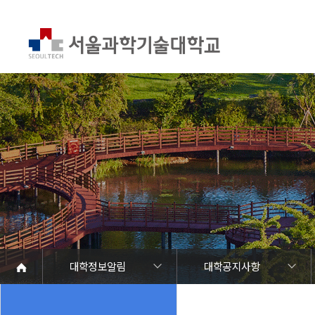
대학정보알림
대학공지사항
대학정보알림
정보공개
정보서비스안내
온라인민원센터
청렴행정
갑질신고센터
유실물 센터
SEOULTECH광장
대학공지사항
학사공지
장학공지
대학원공지
취업공지
대학입찰
채용정보
공모/외부행사
등록금심의위원회
코로나바이러스19 대응안내
재정위원회