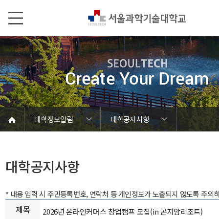
본문내용 바로가기
메인메뉴 바로가기
서브메뉴 바로가기
대학정보알림
대학공지사항
코로나바이러스19 대응안내
SEOULTECH광장
등록금심의위원회
정보서비스안내
온라인민원센터
공모/외부행사
대학정보알림
갑질신고센터
대학공지사항
유실물 센터
대학원공지
재정위원회
정보공개
청렴행정
학사공지
장학공지
취업공지
대학입찰
채용정보
대학공지사항
* 내용 입력 시 주민등록번호, 연락처 등 개인정보가 노출되지 않도록 주의
제목
2026년 온라인커머스 창업캠프 모집(in 곤지암리조트)