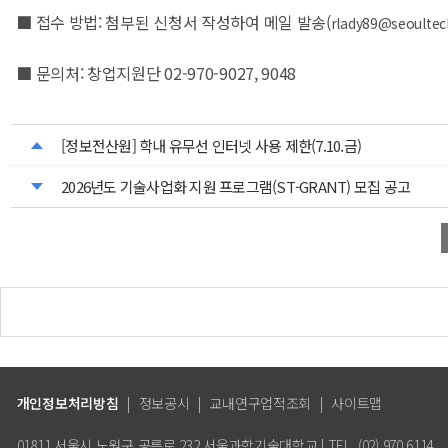
■ 접수 방법: 첨부된 신청서 작성하여 메일 발송(
rlady89@seoultech
■ 문의처: 창업지원단 02-970-9027, 9048
[정보전산원] 학내 유무선 인터넷 사용 제한(7.10.금)
2026년도 기술사업화 지원 프로그램(ST-GRANT) 모집 공고
개인정보처리방침
|
정보공시
|
교내연구업적조회
|
사이트맵
01811 서울시 노원구 공릉로 232 서울과학기술대학교 | TEL. (02) 970.6114