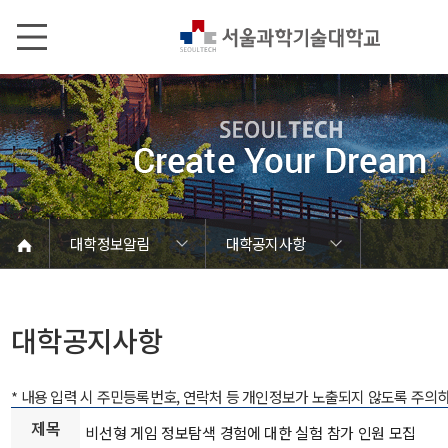
본문내용 바로가기
메인메뉴 바로가기
서브메뉴 바로가기
대학정보알림
대학공지사항
코로나바이러스19 대응안내
SEOULTECH광장
등록금심의위원회
정보서비스안내
온라인민원센터
공모/외부행사
대학정보알림
갑질신고센터
대학공지사항
유실물 센터
대학원공지
재정위원회
정보공개
청렴행정
학사공지
장학공지
취업공지
대학입찰
채용정보
대학공지사항
* 내용 입력 시 주민등록번호, 연락처 등 개인정보가 노출되지 않도록 주의
제목
비선형 게임 정보탐색 경험에 대한 실험 참가 인원 모집