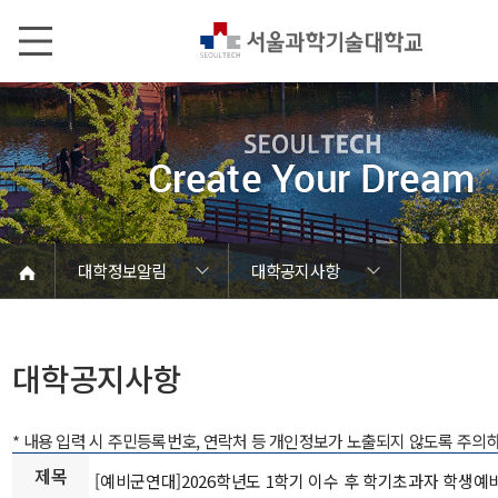
본문내용 바로가기
메인메뉴 바로가기
서브메뉴 바로가기
대학정보알림
대학공지사항
코로나바이러스19 대응안내
SEOULTECH광장
등록금심의위원회
정보서비스안내
온라인민원센터
공모/외부행사
대학정보알림
갑질신고센터
대학공지사항
유실물 센터
대학원공지
재정위원회
정보공개
청렴행정
학사공지
장학공지
취업공지
대학입찰
채용정보
대학공지사항
* 내용 입력 시 주민등록번호, 연락처 등 개인정보가 노출되지 않도록 주의
제목
[예비군연대]2026학년도 1학기 이수 후 학기초과자 학생예