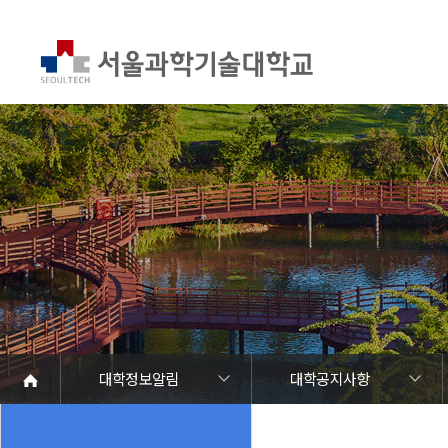
대학정보알림
대학공지사항
대학정보알림
정보공개
정보서비스안내
온라인민원센터
청렴행정
갑질신고센터
유실물 센터
SEOULTECH광장
대학공지사항
학사공지
장학공지
대학원공지
취업공지
대학입찰
채용정보
공모/외부행사
등록금심의위원회
코로나바이러스19 대응안내
재정위원회