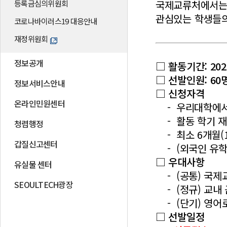
국제교류처에서는 
등록금심의위원회
관심있는 학생들의
코로나바이러스19 대응안내
재정위원회
정보공개
□ 활동기간: 2026. 
□ 선발인원:
60
정보서비스안내
□ 신청자격
온라인민원센터
- 우리대학에서 
- 활동 학기 재학
청렴행정
- 최소 6개월(
갑질신고센터
- (외국인 유학생
□ 우대사항
유실물 센터
- (공통) 국제
SEOULTECH광장
- (정규) 교내
- (단기) 영어
□ 선발일정