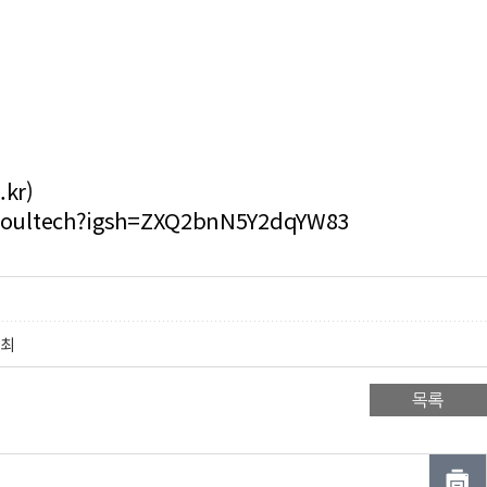
kr)
seoultech?igsh=ZXQ2bnN5Y2dqYW83
개최