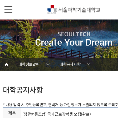
본문내용 바로가기
메인메뉴 바로가기
서브메뉴 바로가기
대학정보알림
대학공지사항
코로나바이러스19 대응안내
SEOULTECH광장
등록금심의위원회
정보서비스안내
온라인민원센터
공모/외부행사
대학정보알림
갑질신고센터
대학공지사항
유실물 센터
대학원공지
재정위원회
정보공개
청렴행정
학사공지
장학공지
취업공지
대학입찰
채용정보
대학공지사항
* 내용 입력 시 주민등록번호, 연락처 등 개인정보가 노출되지 않도록 주의
제목
[생활협동조합] 국가근로장학생 모집(완료)