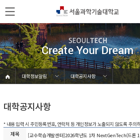
본문내용 바로가기
메인메뉴 바로가기
서브메뉴 바로가기
대학정보알림
대학공지사항
코로나바이러스19 대응안내
SEOULTECH광장
등록금심의위원회
정보서비스안내
온라인민원센터
공모/외부행사
대학정보알림
갑질신고센터
대학공지사항
유실물 센터
대학원공지
재정위원회
정보공개
청렴행정
학사공지
장학공지
취업공지
대학입찰
채용정보
대학공지사항
* 내용 입력 시 주민등록번호, 연락처 등 개인정보가 노출되지 않도록 주의
제목
[교수학습개발센터]2026학년도 1차 NextGenTech(드론 1,