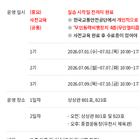
운영 일시
(중요)
실습 시작일 전까지 완료
사전교육
※ 한국교통안전공단에서
개인적으로
(공통)
※ ‘
무인동력비행장치 4종(무인멀티콥터
※ 사전교육 완료 후 수료증이 있어야
1기
2026.07.01.(수)~07.02.(목) 10:00~17
2기
2026.07.06.(월)~07.07.(화) 10:00~17
3기
2026.07.09.(목)~07.10.(금) 10:00~17
운영 장소
1일차
상상관 801호, 823호
2일차
- 오전: 상상관 801호 및 823호
- 오후: 종합운동장(우천시 체육관)