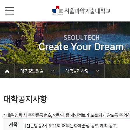
본문내용 바로가기
메인메뉴 바로가기
서브메뉴 바로가기
대학정보알림
대학공지사항
코로나바이러스19 대응안내
SEOULTECH광장
등록금심의위원회
정보서비스안내
온라인민원센터
공모/외부행사
대학정보알림
갑질신고센터
대학공지사항
유실물 센터
대학원공지
재정위원회
정보공개
청렴행정
학사공지
장학공지
취업공지
대학입찰
채용정보
대학공지사항
* 내용 입력 시 주민등록번호, 연락처 등 개인정보가 노출되지 않도록 주의
제목
[신문방송사] 제31회 어의문화예술상 공모 계획 공고