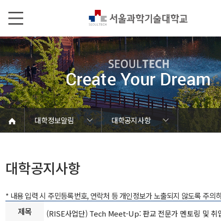
본문내용 바로가기
메인메뉴 바로가기
서브메뉴 바로가기
대학정보알림
대학공지사항
코로나바이러스19 대응안내
SEOULTECH광장
등록금심의위원회
정보서비스안내
온라인민원센터
공모/외부행사
대학정보알림
갑질신고센터
대학공지사항
유실물 센터
대학원공지
재정위원회
정보공개
청렴행정
학사공지
장학공지
취업공지
대학입찰
채용정보
대학공지사항
* 내용 입력 시 주민등록번호, 연락처 등 개인정보가 노출되지 않도록 주의
제목
(RISE사업단) Tech Meet-Up: 판교 전문가 멘토링 및 취업