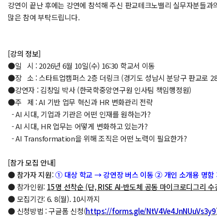
강연이 끝난 후에는 강연에 참석해 주신 판교테크노밸리 실무자분들과의
많은 참여 부탁드립니다.
[강의 정보]
●일 시 : 2026년 6월 10일(수) 16:30 학교서 이동
●장 소 : 스타트업캠퍼스 2층 더링크 (경기도 성남시 분당구 판교로 289
●강연자 : 김창일 박사 (한국학중앙연구원 인사팀 책임행정원)
●주 제 : AI 기반 업무 혁신과 HR 변화관리 전략
- AI 시대, 기업과 기관은 어떤 인재를 원하는가?
- AI 시대, HR 업무는 어떻게 변화하고 있는가?
- AI Transformation을 위해 조직은 어떤 노력이 필요한가?
[참가 모집 안내]
●
참가자 지원
:
① 대상 학교 → 강연장 버스 이동 ② 개인 소개용 명함
● 참가인원:
15명 선착순 (단, RISE AI-반도체 공동 마이크로디그리
● 모집기간: 6. 8(월). 10시까지
● 신청방법 : 구글폼 신청(
https://forms.gle/NtV4Ve4JnNUuVs3y9