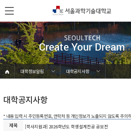
본문내용 바로가기
메인메뉴 바로가기
서브메뉴 바로가기
대학정보알림
대학공지사항
코로나바이러스19 대응안내
SEOULTECH광장
등록금심의위원회
정보서비스안내
온라인민원센터
공모/외부행사
대학정보알림
갑질신고센터
대학공지사항
유실물 센터
대학원공지
재정위원회
정보공개
청렴행정
학사공지
장학공지
취업공지
대학입찰
채용정보
대학공지사항
* 내용 입력 시 주민등록번호, 연락처 등 개인정보가 노출되지 않도록 주의
제목
[학사지원과] 2026학년도 학생설계전공 공모전