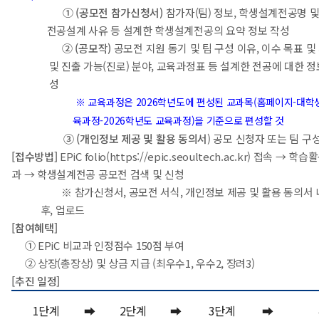
① (공모전 참가신청서)
참가자(팀) 정보, 학생설계전공명 및
전공설계 사유 등 설계한 학생설계전공의 요약 정보 작성
② (공모작)
공모전 지원 동기 및 팀 구성 이유, 이수 목표 및
및 진출 가능(진로) 분야, 교육과정표 등 설계한 전공에 대한 
성
※ 교육과정은 2026학년도에 편성된 교과목(홈페이지-대학
육과정-2026학년도 교육과정)을 기준으로 편성할 것
③ (개인정보 제공 및 활용 동의서
) 공모 신청자 또는 팀 구
[접수방법]
EPiC folio(https://epic.seoultech.ac.kr) 접속 →
과 → 학생설계전공 공모전 검색 및 신청
※ 참가신청서, 공모전 서식, 개인정보 제공 및 활용 동의서
후, 업로드
[참여혜택]
①
EPiC 비교과 인정점수 150점 부여
② 상장(총장상) 및 상금 지급 (최우수1, 우수2, 장려3)
[추진 일정]
1단계
➡
2단계
➡
3단계
➡