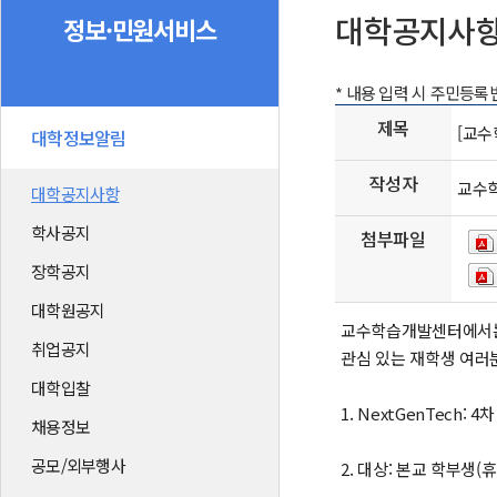
대학공지사
정보·민원서비스
* 내용 입력 시 주민등
제목
[교수
대학정보알림
작성자
교수
대학공지사항
학사공지
첨부파일
장학공지
대학원공지
교수학습개발센터에서는
취업공지
관심 있는 재학생 여러
대학입찰
1. NextGenTec
채용정보
공모/외부행사
2. 대상: 본교 학부생(