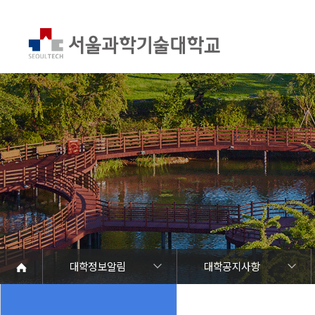
대학정보알림
대학공지사항
대학정보알림
정보공개
정보서비스안내
온라인민원센터
청렴행정
갑질신고센터
유실물 센터
SEOULTECH광장
대학공지사항
학사공지
장학공지
대학원공지
취업공지
대학입찰
채용정보
공모/외부행사
등록금심의위원회
코로나바이러스19 대응안내
재정위원회