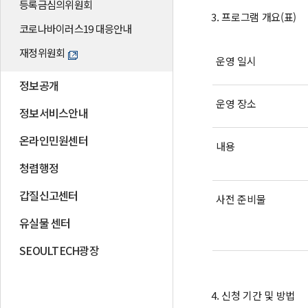
등록금심의위원회
3. 프로그램 개요(표)
코로나바이러스19 대응안내
재정위원회
운영 일시
정보공개
운영 장소
정보서비스안내
온라인민원센터
내용
청렴행정
갑질신고센터
사전 준비물
유실물 센터
SEOULTECH광장
4. 신청 기간 및 방법