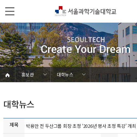
본문내용 바로가기
메인메뉴 바로가기
서브메뉴 바로가기
홍보관
대학뉴스
언론에서 본 SEOULTECH
서울과기대 소개
발전기금/동문
학칙 및 규정
캠퍼스 안내
열린총장실
동영상자료
대학현황
대학조직
대학상징
대학뉴스
연구성과
보도자료
브로슈어
학내행사
사진자료
음악자료
Global
홍보관
홍보관
대학뉴스
제목
박용만 전 두산그룹 회장 초청 ‘2026년 명사 초청 특강’ 개최