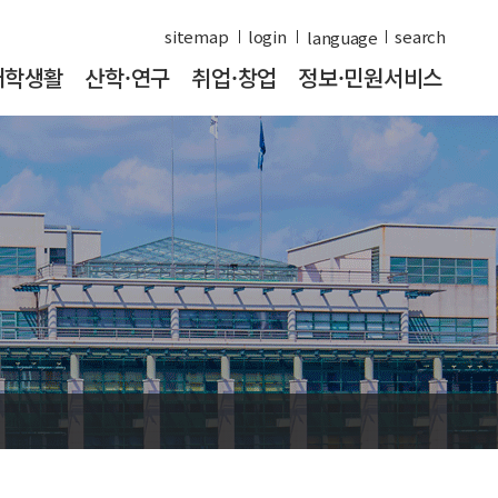
sitemap
login
search
대학생활
산학·연구
취업·창업
정보·민원서비스