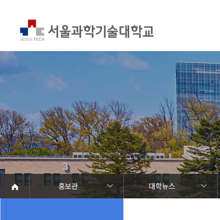
홍보관
대학뉴스
서울과기대 소개
열린총장실
대학현황
대학조직
대학상징
홍보관
캠퍼스 안내
학칙 및 규정
홍보관
대학뉴스
연구성과
발전기금/동문
Global
언론에서 본 SEOULTECH
보도자료
브로슈어
학내행사
동영상자료
사진자료
음악자료