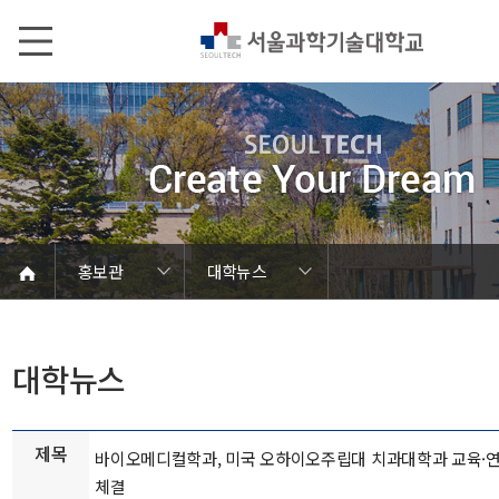
본문내용 바로가기
메인메뉴 바로가기
서브메뉴 바로가기
홍보관
대학뉴스
언론에서 본 SEOULTECH
서울과기대 소개
발전기금/동문
학칙 및 규정
캠퍼스 안내
열린총장실
동영상자료
대학현황
대학조직
대학상징
대학뉴스
연구성과
보도자료
브로슈어
학내행사
사진자료
음악자료
Global
홍보관
홍보관
대학뉴스
제목
바이오메디컬학과, 미국 오하이오주립대 치과대학과 교육·연
체결