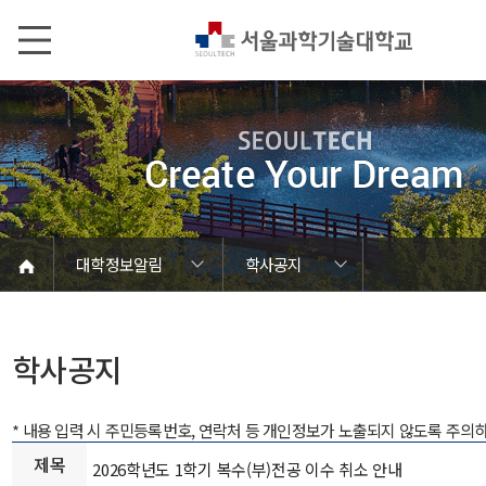
본문내용 바로가기
메인메뉴 바로가기
서브메뉴 바로가기
대학정보알림
학사공지
코로나바이러스19 대응안내
SEOULTECH광장
등록금심의위원회
정보서비스안내
온라인민원센터
공모/외부행사
대학정보알림
갑질신고센터
대학공지사항
유실물 센터
대학원공지
재정위원회
정보공개
청렴행정
학사공지
장학공지
취업공지
대학입찰
채용정보
학사공지
* 내용 입력 시 주민등록번호, 연락처 등 개인정보가 노출되지 않도록 주의
제목
2026학년도 1학기 복수(부)전공 이수 취소 안내