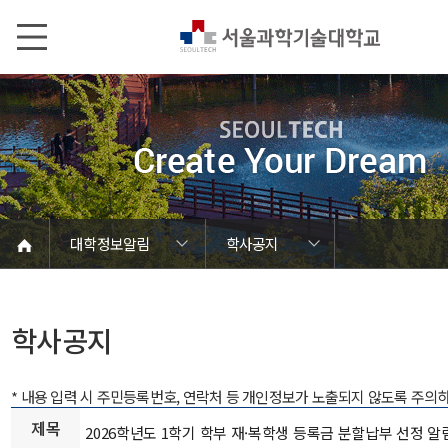
본문내용 바로가기
메인메뉴 바로가기
서브메뉴 바로가기
대학정보알림
학사공지
코로나바이러스19 대응안내
SEOULTECH광장
등록금심의위원회
정보서비스안내
온라인민원센터
공모/외부행사
대학정보알림
갑질신고센터
대학공지사항
유실물 센터
대학원공지
재정위원회
정보공개
청렴행정
학사공지
장학공지
취업공지
대학입찰
채용정보
학사공지
* 내용 입력 시 주민등록번호, 연락처 등 개인정보가 노출되지 않도록 주의
제목
2026학년도 1학기 학부 재·복학생 등록금 분할납부 선정 알