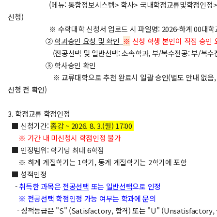
(메뉴: 통합정보시스템> 학사> 국내학점교류및학점인정>
신청)
※ 수학대학 신청서 업로드 시
파일명: 2026-하계 00대학
②
학과승인 요청 및 확인
※
신청 학생 본인이 직접 승인 
(전공선택 및 일반선택: 소속학과, 부/복수전공: 부/복수전
③ 학사승인 확인
※ 교류대학으로 추천 완료시 일괄 승인(별도 안내 없음, 
신청 전 확인)
3. 학점교류 학점인정
■ 신청기간:
종강 ~
2
026. 8. 3.(월) 17:00
※ 기간 내 미신청시 학점인정 불가
■ 인정범위: 학기당 최대 6학점
※ 하계 계절학기는 1학기, 동계 계절학기는 2학기에 포함
■ 성적인정
-
취득한 과목은
전공선택
또는
일반선택
으로 인정
※ 전공선택 학점인정 가능 여부는 학과에 문의
- 성적등급은 "S" (Satisfactory, 합격) 또는 "U" ​(Unsatisfactor