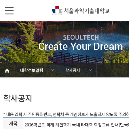
본문내용 바로가기
메인메뉴 바로가기
서브메뉴 바로가기
대학정보알림
학사공지
코로나바이러스19 대응안내
SEOULTECH광장
등록금심의위원회
정보서비스안내
온라인민원센터
공모/외부행사
대학정보알림
갑질신고센터
대학공지사항
유실물 센터
대학원공지
재정위원회
정보공개
청렴행정
학사공지
장학공지
취업공지
대학입찰
채용정보
학사공지
* 내용 입력 시 주민등록번호, 연락처 등 개인정보가 노출되지 않도록 주의
제목
2026학년도 하계 계절학기 국내 타대학 학점교류 안내(단국대