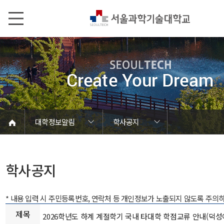
본문내용 바로가기
메인메뉴 바로가기
서브메뉴 바로가기
대학정보알림
학사공지
코로나바이러스19 대응안내
SEOULTECH광장
등록금심의위원회
정보서비스안내
온라인민원센터
공모/외부행사
대학정보알림
갑질신고센터
대학공지사항
유실물 센터
대학원공지
재정위원회
정보공개
청렴행정
학사공지
장학공지
취업공지
대학입찰
채용정보
학사공지
* 내용 입력 시 주민등록번호, 연락처 등 개인정보가 노출되지 않도록 주의
제목
2026학년도 하계 계절학기 국내 타대학 학점교류 안내(덕성