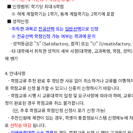
■ 인정범위: 학기당 최대 6학점
※ 하계 계절학기는 1학기, 동계 계절학기는 2학기에 포함
■ 성적인정
-
취득한 과목은
전공선택
또는
일반선택
으로 인정
※ 전공선택 학점인정 가능 여부는 학과에 문의
- 성적등급은 "S" (Satisfactory, 합격) 또는 "U" ​(Unsatisfactor
- 타 대학에서 취득한 성적의 세부 사항(대학명, 교과목명, 학점, 성적
에 병기
4. 안내사항
- 학점교류 추천 완료 후 정당한 사유 없이 취소하거나 교류를 이행하지
후 학점교류 신청 불가할 수 있으니 신중히 신청하시기 바랍니다.
- 학점교류 시행 시 교류대학의 일정 및 요구사항에 따라야 하며, 교
청이 완료된 경우 학점교류 취소 불가합니다.
(단, 추후 학점교류 학점인정 신청시 포기 신청 가능)
- 추천인원에 제한이 있는 경우, 학생이 통합정보시스템 신청메뉴에 
로
선착순 마감
됩니다.
-
미래융합대학 소속 학생
의 경우, 학점교류 신청 시 해당 교과목이 