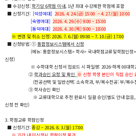
■ 수강신청:
학기당
6
학점 이내
, 1년 최대 수강제한 학점에 포함
■ 신청기간:
[덕성여대
]
2026. 4. 24.(금) 15:00 ~ 4. 27.(월)
10:00
[숙명여대
]
2026. 4. 29.(수) 9:00 ~
15:00
[동덕여대
]
2026. 4. 30.(목) 9:00 ~
18:00
※ 변경 및 취소 신청: 2026. 7. 6.(월) 09:00 ~ 7. 10.(금) 17:00
■ 신청방법: ①
통합정보시스템에서 신청
(메뉴: 통합정보시스템> 학사> 국내학점교류및학점인정>
신청)
※ 수학대학 신청서 업로드 시
파일명: 2026-하계 00대학
②
학과승인 요청 및 확인
※
신청 학생 본인이 직접 승인 
(전공선택 및 일반선택: 소속학과, 부/복수전공: 부/복수전
③ 학사승인 확인
※ 교류대학으로 추천 완료시 일괄 승인(별도 안내 없음, 
신청 전 확인)
3. 학점교류 학점인정
■ 신청기간:
종강 ~
2
026. 8. 3.(월) 17:00
※ 기간 내 미신청시 학점인정 불가