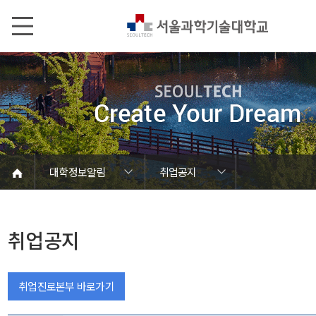
본문내용 바로가기
메인메뉴 바로가기
서브메뉴 바로가기
대학정보알림
취업공지
코로나바이러스19 대응안내
SEOULTECH광장
등록금심의위원회
정보서비스안내
온라인민원센터
공모/외부행사
대학정보알림
갑질신고센터
대학공지사항
유실물 센터
대학원공지
재정위원회
정보공개
청렴행정
학사공지
장학공지
취업공지
대학입찰
채용정보
취업공지
취업진로본부 바로가기