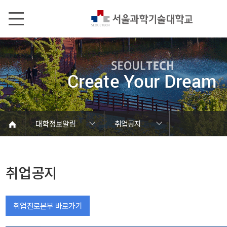
본문내용 바로가기
메인메뉴 바로가기
서브메뉴 바로가기
대학정보알림
취업공지
코로나바이러스19 대응안내
SEOULTECH광장
등록금심의위원회
정보서비스안내
온라인민원센터
공모/외부행사
대학정보알림
갑질신고센터
대학공지사항
유실물 센터
대학원공지
재정위원회
정보공개
청렴행정
학사공지
장학공지
취업공지
대학입찰
채용정보
취업공지
취업진로본부 바로가기