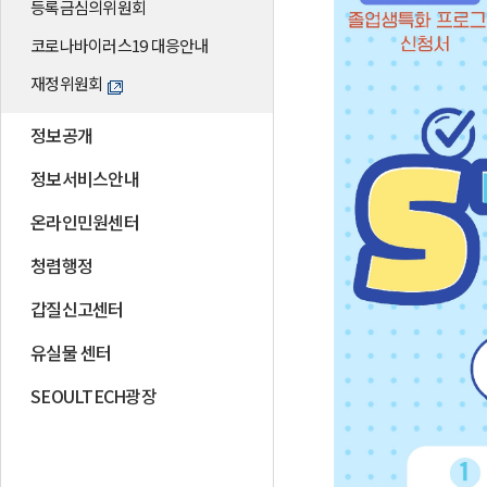
등록금심의위원회
코로나바이러스19 대응안내
재정위원회
정보공개
정보서비스안내
온라인민원센터
청렴행정
갑질신고센터
유실물 센터
SEOULTECH광장