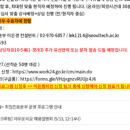
합 후, 최대한 맞춤 현직자 배정하여 진행 됩니다. (온라인/희망시간대 30분
관심사 맞춤 강사배정+상담 진행 (전/현직자 중심)
차 모두 수료자에 한함
 :
이은경 컨설턴트 / 02-970-6857 / lek1214@seoultech.ac.kr
593
당자(010-5461-3593) 추가 유선연락 또는 문자 발송 드릴 예정입니다.
. 27.(선착순 50명 마감 )
신청 :
https://www.work24.go.kr/cm/main.do
(구글폼) :
https://forms.gle/VHzjxgnzvRUUjz4J6
로그램 신청후 => 히든챔피언 신청 링크 통해 신청해야 신청 완료가 됩니
5월> 취업진로본부 운영 프로그램 안내
크루팅] 아우모비오 채용설명회 (5/13, 12~14시)