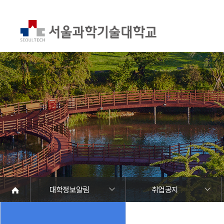
대학정보알림
취업공지
대학정보알림
정보공개
정보서비스안내
온라인민원센터
청렴행정
갑질신고센터
유실물 센터
SEOULTECH광장
대학공지사항
학사공지
장학공지
대학원공지
취업공지
대학입찰
채용정보
공모/외부행사
등록금심의위원회
코로나바이러스19 대응안내
재정위원회