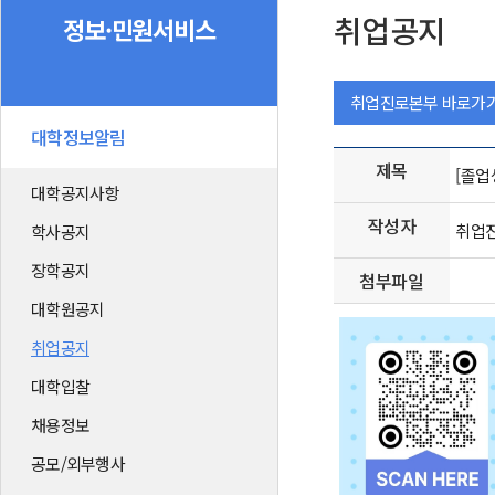
취업공지
정보·민원서비스
취업진로본부 바로가
대학정보알림
제목
[졸업
대학공지사항
작성자
취업
학사공지
장학공지
첨부파일
대학원공지
취업공지
대학입찰
채용정보
공모/외부행사