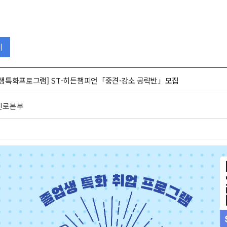
기
생특화프로그램] ST-히든챔피언「중견·강소 공략반」모집
진로본부