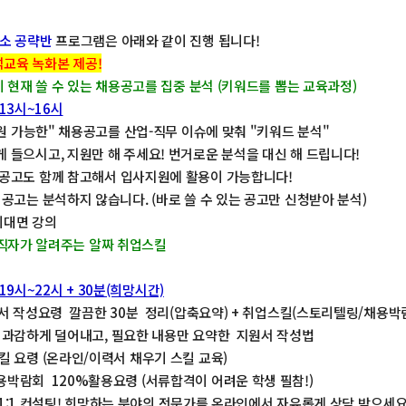
강소 공략반
프로그램은 아래와 같이 진행 됩니다!
교육 녹화본 제공!
 현재 쓸 수 있는 채용공고를 집중 분석 (키워드를 뽑는 교육과정)
 13시~16시
"지원 가능한" 채용공고를 산업-직무 이슈에 맞춰 "키워드 분석"
 들으시고, 지원만 해 주세요! 번거로운 분석을 대신 해 드립니다!
 공고도 함께 참고해서 입사지원에 활용이 가능합니다!
 공고는 분석하지 않습니다. (바로 쓸 수 있는 공고만 신청받아 분석)
 비대면 강의
현직자가 알려주는 알짜 취업스킬
 19시~22시 + 30분(희망시간)
원서 작성요령 깔끔한 30분 정리(압축요약) + 취업스킬(스토리텔링/채용박
은 과감하게 덜어내고, 필요한 내용만 요약한 지원서 작성법
킬 요령 (온라인/이력서 채우기 스킬 교육)
용박람회 120%활용요령 (서류합격이 어려운 학생 필참!)
온라인 1:1 컨설팅! 희망하는 분야의 전문가를 온라인에서 자유롭게 상담 받으세요