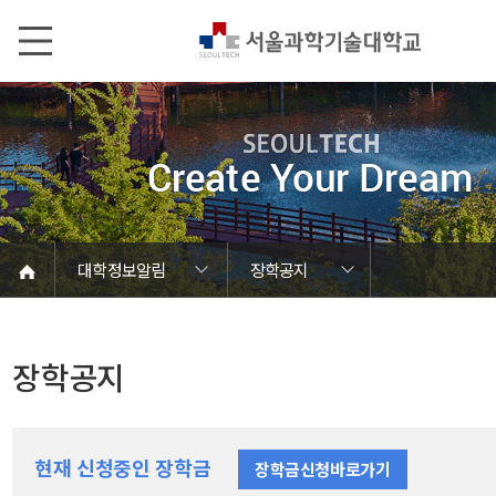
본문내용 바로가기
메인메뉴 바로가기
서브메뉴 바로가기
대학정보알림
장학공지
코로나바이러스19 대응안내
SEOULTECH광장
등록금심의위원회
정보서비스안내
온라인민원센터
공모/외부행사
대학정보알림
갑질신고센터
대학공지사항
유실물 센터
대학원공지
재정위원회
정보공개
청렴행정
학사공지
장학공지
취업공지
대학입찰
채용정보
장학공지
현재 신청중인 장학금
장학금신청바로가기