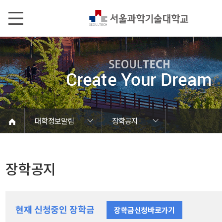
본문내용 바로가기
메인메뉴 바로가기
서브메뉴 바로가기
대학정보알림
장학공지
코로나바이러스19 대응안내
SEOULTECH광장
등록금심의위원회
정보서비스안내
온라인민원센터
공모/외부행사
대학정보알림
갑질신고센터
대학공지사항
유실물 센터
대학원공지
재정위원회
정보공개
청렴행정
학사공지
장학공지
취업공지
대학입찰
채용정보
장학공지
현재 신청중인 장학금
장학금신청바로가기