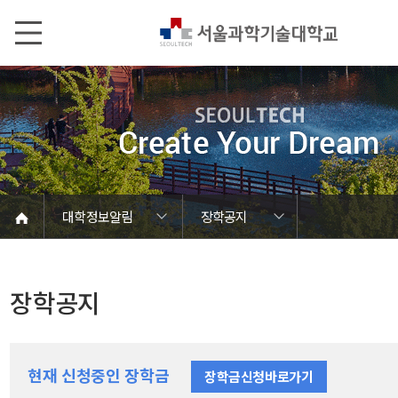
본문내용 바로가기
메인메뉴 바로가기
서브메뉴 바로가기
대학정보알림
장학공지
코로나바이러스19 대응안내
SEOULTECH광장
등록금심의위원회
정보서비스안내
온라인민원센터
공모/외부행사
대학정보알림
갑질신고센터
대학공지사항
유실물 센터
대학원공지
재정위원회
정보공개
청렴행정
학사공지
장학공지
취업공지
대학입찰
채용정보
장학공지
현재 신청중인 장학금
장학금신청바로가기