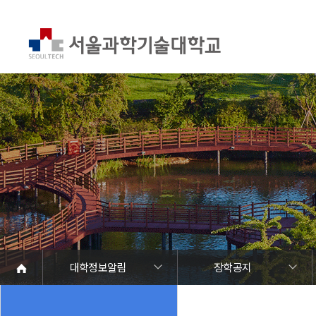
대학정보알림
장학공지
대학정보알림
정보공개
정보서비스안내
온라인민원센터
청렴행정
갑질신고센터
유실물 센터
SEOULTECH광장
대학공지사항
학사공지
장학공지
대학원공지
취업공지
대학입찰
채용정보
공모/외부행사
등록금심의위원회
코로나바이러스19 대응안내
재정위원회