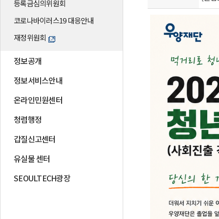
등록금심의위원회
코로나바이러스19 대응안내
재정위원회
정보공개
정보서비스안내
온라인민원센터
청렴행정
갑질신고센터
유실물 센터
SEOULTECH광장