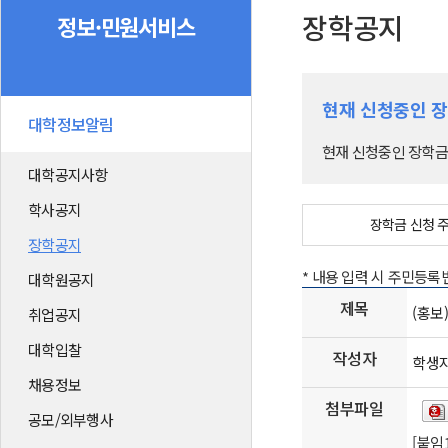
장학공지
정보·민원서비스
현재 신청중인 
대학정보알림
현재 신청중인 장학금
대학공지사항
학사공지
장학금 신청 
장학공지
* 내용 입력 시 주민등
대학원공지
제목
(홍보
취업공지
대학입찰
작성자
학생
채용정보
첨부파일
공모/외부행사
[붙임