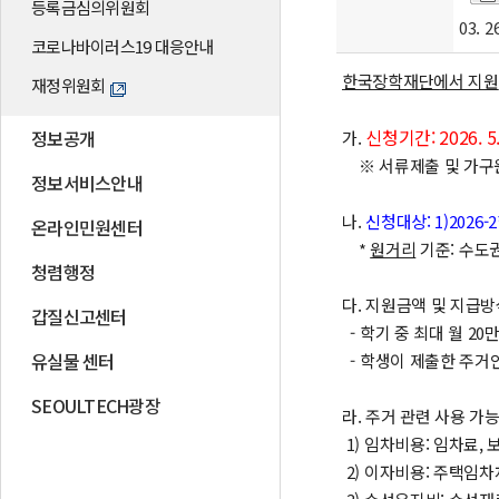
등록금심의위원회
03.
코로나바이러스19 대응안내
한국장학재단에서 지원
재정위원회
신청기간: 2026. 5. 2
정보공개
가.
※ 서류제출 및 가구원 동의
정보서비스안내
나.
신청대상: 1)2026
온라인민원센터
*
원거리
기준: 수도권
청렴행정
다. 지원금액 및 지급방
갑질신고센터
- 학기 중 최대 월 2
유실물 센터
- 학생이 제출한 주거
SEOULTECH광장
라. 주거 관련 사용 가
1) 임차비용: 임차료, 
2) 이자비용: 주택임