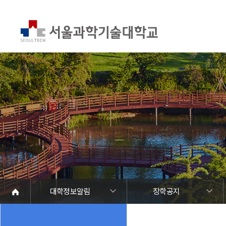
대학정보알림
장학공지
대학정보알림
정보공개
정보서비스안내
온라인민원센터
청렴행정
갑질신고센터
유실물 센터
SEOULTECH광장
대학공지사항
학사공지
장학공지
대학원공지
취업공지
대학입찰
채용정보
공모/외부행사
등록금심의위원회
코로나바이러스19 대응안내
재정위원회