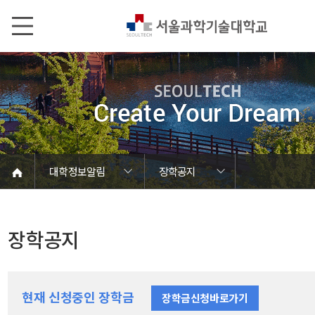
본문내용 바로가기
메인메뉴 바로가기
서브메뉴 바로가기
대학정보알림
장학공지
코로나바이러스19 대응안내
SEOULTECH광장
등록금심의위원회
정보서비스안내
온라인민원센터
공모/외부행사
대학정보알림
갑질신고센터
대학공지사항
유실물 센터
대학원공지
재정위원회
정보공개
청렴행정
학사공지
장학공지
취업공지
대학입찰
채용정보
장학공지
현재 신청중인 장학금
장학금신청바로가기