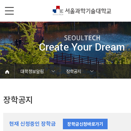
본문내용 바로가기
메인메뉴 바로가기
서브메뉴 바로가기
대학정보알림
장학공지
코로나바이러스19 대응안내
SEOULTECH광장
등록금심의위원회
정보서비스안내
온라인민원센터
공모/외부행사
대학정보알림
갑질신고센터
대학공지사항
유실물 센터
대학원공지
재정위원회
정보공개
청렴행정
학사공지
장학공지
취업공지
대학입찰
채용정보
장학공지
현재 신청중인 장학금
장학금신청바로가기