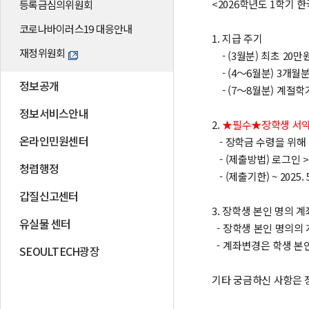
<2026학년도 1학기
등록금심의위원회
코로나바이러스19 대응안내
1. 지급 주기
재정위원회
- (3월분) 최초 20만
- (4～6월분) 3개월
정보공개
- (7～8월분) 계절학
정보서비스안내
2.
★필수★장학생 서약
온라인민원센터
- 장학금 수령을 위해
- (제출방법) 로그인 
청렴행정
- (제출기한) ~ 2025. 
갑질신고센터
3. 장학생 본인 명의 
유실물 센터
- 장학생 본인 명의의
- 계좌변경은 학생 본
SEOULTECH광장
기타 궁금하신 사항은 장