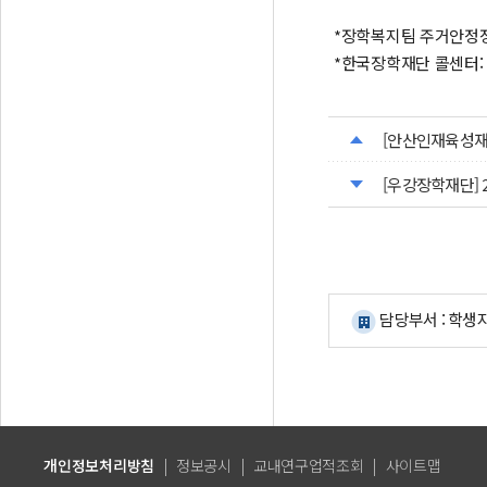
*장학복지팀 주거안정장학 담
*한국장학재단 콜센터: 1
[안산인재육성재단
[우강장학재단] 
담당부서 : 학생
개인정보처리방침
|
정보공시
|
교내연구업적조회
|
사이트맵