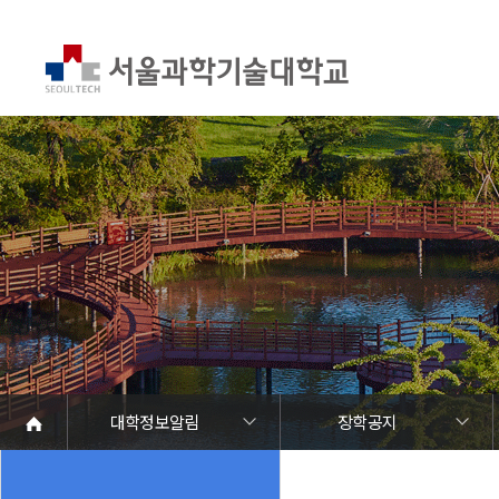
대학정보알림
장학공지
대학정보알림
정보공개
정보서비스안내
온라인민원센터
청렴행정
갑질신고센터
유실물 센터
SEOULTECH광장
대학공지사항
학사공지
장학공지
대학원공지
취업공지
대학입찰
채용정보
공모/외부행사
등록금심의위원회
코로나바이러스19 대응안내
재정위원회