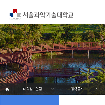
대학정보알림
장학공지
대학정보알림
정보공개
정보서비스안내
온라인민원센터
청렴행정
갑질신고센터
유실물 센터
SEOULTECH광장
대학공지사항
학사공지
장학공지
대학원공지
취업공지
대학입찰
채용정보
공모/외부행사
등록금심의위원회
코로나바이러스19 대응안내
재정위원회