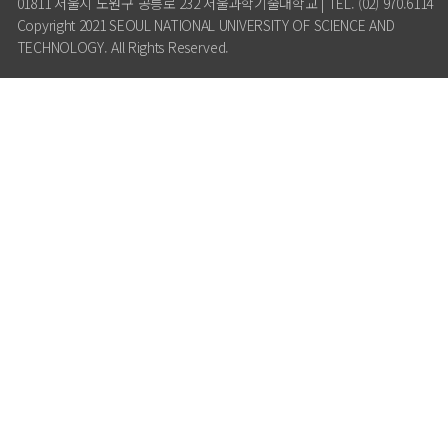
01811 서울시 노원구 공릉로 232 서울과학기술대학교 | TEL. (02) 970.6114
Copyright 2021 SEOUL NATIONAL UNIVERSITY OF SCIENCE AND
TECHNOLOGY. All Rights Reserved.