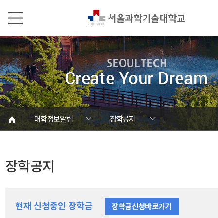
본문내용 바로가기
메인메뉴 바로가기
서브메뉴 바로가기
대학정보알림
장학공지
코로나바이러스19 대응안내
SEOULTECH광장
등록금심의위원회
정보서비스안내
온라인민원센터
공모/외부행사
대학정보알림
갑질신고센터
대학공지사항
유실물 센터
대학원공지
재정위원회
정보공개
청렴행정
학사공지
장학공지
취업공지
대학입찰
채용정보
장학공지
현재 신청중인 장학금
장학금신청바로가기