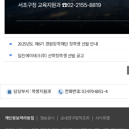
2025년도 제6기 경원장학재단 장학생 선발 안내
일진에이테크(주) 산학장학생 선발 공고
담당부서 : 학생지원과
전화번호: 02-970-6051~4
개인정보처리방침
|
정보공시
|
교내연구업적조회
|
사이트맵