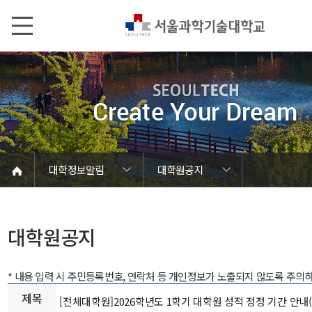
본문내용 바로가기
메인메뉴 바로가기
서브메뉴 바로가기
대학정보알림
대학원공지
코로나바이러스19 대응안내
SEOULTECH광장
등록금심의위원회
정보서비스안내
온라인민원센터
공모/외부행사
대학정보알림
갑질신고센터
대학공지사항
유실물 센터
대학원공지
재정위원회
정보공개
청렴행정
학사공지
장학공지
취업공지
대학입찰
채용정보
대학원공지
* 내용 입력 시 주민등록번호, 연락처 등 개인정보가 노출되지 않도록 주의
제목
[전체대학원]2026학년도 1학기 대학원 성적 정정 기간 안내(G