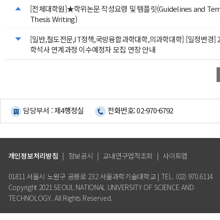
[전체대학원]★학위논문 작성요령 및 템플릿(Guidelines and Templ
Thesis Writing)
[일반,철도전문,IT정책,국방융합과학대학,의과학대학] [일정변경] 2
학석사 연계과정 이수예정자 모집 연장 안내
담당부서 : 제4행정실
전화번호: 02-970-6792
개인정보처리방침
|
정보공시
|
교내연구업적조회
|
사이트맵
01811 서울시 노원구 공릉로 232 서울과학기술대학교 | TEL. (02) 970.6114
Copyright 2021 SEOUL NATIONAL UNIVERSITY OF SCIENCE AND
TECHNOLOGY. All Rights Reserved.