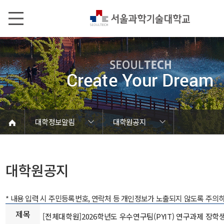
본문내용 바로가기
메인메뉴 바로가기
서브메뉴 바로가기
대학정보알림
대학원공지
코로나바이러스19 대응안내
SEOULTECH광장
등록금심의위원회
정보서비스안내
온라인민원센터
공모/외부행사
대학정보알림
갑질신고센터
대학공지사항
유실물 센터
대학원공지
재정위원회
정보공개
청렴행정
학사공지
장학공지
취업공지
대학입찰
채용정보
대학원공지
* 내용 입력 시 주민등록번호, 연락처 등 개인정보가 노출되지 않도록 주의
제목
[전체대학원]2026학년도 우수연구팀(PYIT) 연구과제 장학