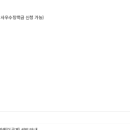
박사우수장학금 신청 가능)
생(이공계) 선발 안내