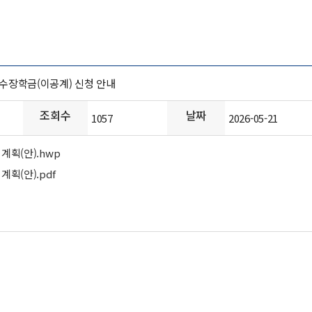
우수장학금(이공계) 신청 안내
조회수
날짜
1057
2026-05-21
계획(안).hwp
획(안).pdf