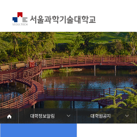
대학정보알림
대학원공지
대학정보알림
정보공개
정보서비스안내
온라인민원센터
청렴행정
갑질신고센터
유실물 센터
SEOULTECH광장
대학공지사항
학사공지
장학공지
대학원공지
취업공지
대학입찰
채용정보
공모/외부행사
등록금심의위원회
코로나바이러스19 대응안내
재정위원회