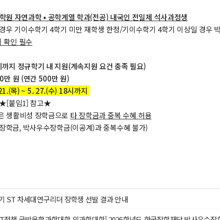
학원 자연과학 • 공학계열 학과(전공) 내국인 전일제 석사과정생
 경우 기이수학기 4학기 미만 재학생 한정/기이수학기 4학기 이상일 경우 
격 확인 필수
학기까지 정규학기 내 지원(계속지원 요건 충족 필요)
0만 원 (연간 500만 원)
21.(목) ~ 5. 27.(수) 18시까지
 ★[붙임1] 참고★
학금은 생활비성 장학금으로
타 장학금과 중복 수혜 허용
학장학금, 박사우수장학금(이공계)과 중복수혜 불가)
학기 ST 차세대연구리더 장학생 선발 결과 안내
IT정책,국방융합과학대학,의과학대학] 2026학년도 한국장학재단 박사우수장학