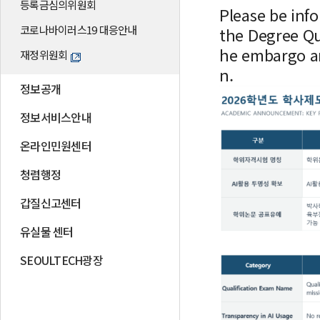
등록금심의위원회
Please be inf
코로나바이러스19 대응안내
the Degree Qua
he embargo and
재정위원회
n.
정보공개
정보서비스안내
온라인민원센터
청렴행정
갑질신고센터
유실물 센터
SEOULTECH광장