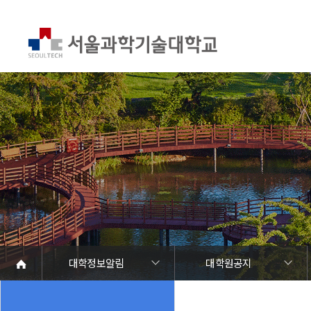
대학정보알림
대학원공지
대학정보알림
정보공개
정보서비스안내
온라인민원센터
청렴행정
갑질신고센터
유실물 센터
SEOULTECH광장
대학공지사항
학사공지
장학공지
대학원공지
취업공지
대학입찰
채용정보
공모/외부행사
등록금심의위원회
코로나바이러스19 대응안내
재정위원회