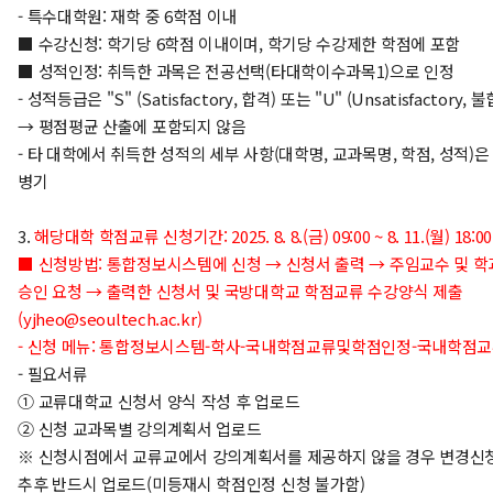
- 특수대학원: 재학 중 6학점 이내
■ 수강신청: 학기당 6학점 이내이며, 학기당 수강제한 학점에 포함
■ 성적인정: 취득한 과목은 전공선택(타대학이수과목1)으로 인정
- 성적등급은 "S" (Satisfactory, 합격) 또는 "U" ​(Unsatisfactory,
→ 평점평균 산출에 포함되지 않음
- 타 대학에서 취득한 성적의 세부 사항(대학명, 교과목명, 학점, 성적)
병기
3.
해당대학 학점교류 신청기간: 2025. 8. 8.(금) 09:00 ~ 8. 11.(월) 18:00
■ 신청방법: 통합정보시스템에 신청 → 신청서 출력 → 주임교수 및 학
승인 요청 → 출력한 신청서 및 국방대학교 학점교류 수강양식 제출
(yjheo@seoultech.ac.kr)
- 신청 메뉴: 통합정보시스템-학사-국내학점교류및학점인정-국내학점
- 필요서류
① 교류대학교 신청서 양식 작성 후 업로드
② 신청 교과목별 강의계획서 업로드
※ 신청시점에서 교류교에서 강의계획서를 제공하지 않을 경우 변경신
추후 반드시 업로드(미등재시 학점인정 신청 불가함)