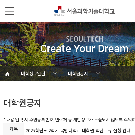
본문내용 바로가기
메인메뉴 바로가기
서브메뉴 바로가기
대학정보알림
대학원공지
코로나바이러스19 대응안내
SEOULTECH광장
등록금심의위원회
정보서비스안내
온라인민원센터
공모/외부행사
대학정보알림
갑질신고센터
대학공지사항
유실물 센터
대학원공지
재정위원회
정보공개
청렴행정
학사공지
장학공지
취업공지
대학입찰
채용정보
대학원공지
* 내용 입력 시 주민등록번호, 연락처 등 개인정보가 노출되지 않도록 주의
제목
2025학년도 2학기 국방대학교 대학원 학점교류 신청 안내