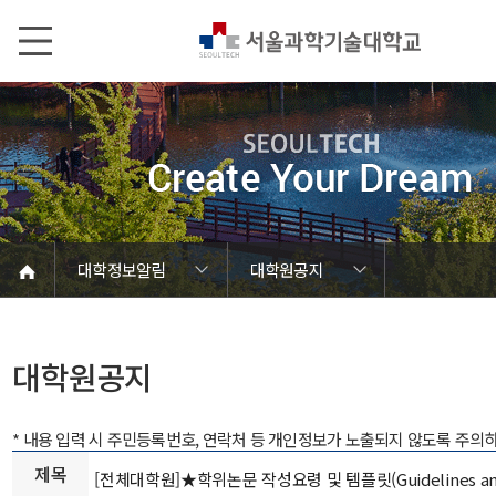
본문내용 바로가기
메인메뉴 바로가기
서브메뉴 바로가기
대학정보알림
대학원공지
코로나바이러스19 대응안내
SEOULTECH광장
등록금심의위원회
정보서비스안내
온라인민원센터
공모/외부행사
대학정보알림
갑질신고센터
대학공지사항
유실물 센터
대학원공지
재정위원회
정보공개
청렴행정
학사공지
장학공지
취업공지
대학입찰
채용정보
대학원공지
* 내용 입력 시 주민등록번호, 연락처 등 개인정보가 노출되지 않도록 주의
제목
[전체대학원]★학위논문 작성요령 및 템플릿(Guidelines and