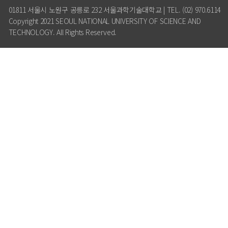
01811 서울시 노원구 공릉로 232 서울과학기술대학교 | TEL. (02) 970.6114
Copyright 2021 SEOUL NATIONAL UNIVERSITY OF SCIENCE AND
TECHNOLOGY. All Rights Reserved.