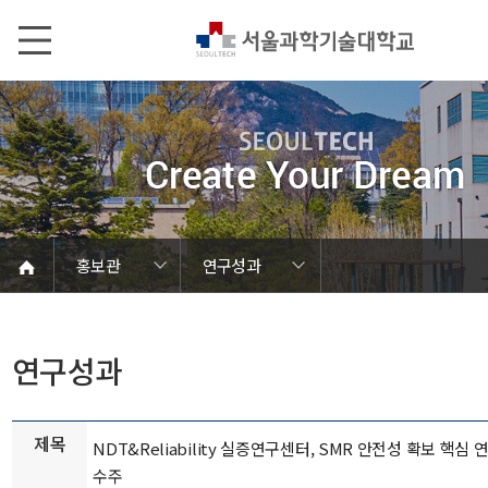
본문내용 바로가기
메인메뉴 바로가기
서브메뉴 바로가기
홍보관
연구성과
언론에서 본 SEOULTECH
서울과기대 소개
발전기금/동문
학칙 및 규정
캠퍼스 안내
열린총장실
동영상자료
대학현황
대학조직
대학상징
대학뉴스
연구성과
보도자료
브로슈어
학내행사
사진자료
음악자료
Global
홍보관
홍보관
연구성과
제목
NDT&Reliability 실증연구센터, SMR 안전성 확보 핵심 
수주