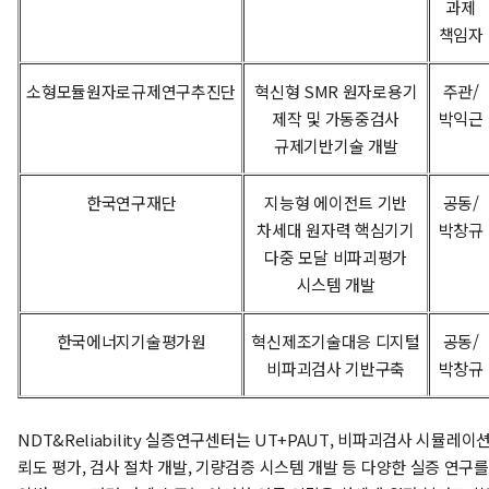
과제
책임자
소형모듈원자로규제연구추진단
혁신형 SMR 원자로용기
주관/
제작 및 가동중검사
박익근
규제기반기술 개발
한국연구재단
지능형 에이전트 기반
공동/
차세대 원자력 핵심기기
박창규
다중 모달 비파괴평가
시스템 개발
한국에너지기술평가원
혁신제조기술대응 디지털
공동/
비파괴검사 기반구축
박창규
NDT&Reliability 실증연구센터는 UT+PAUT, 비파괴검사 시뮬레이션
뢰도 평가, 검사 절차 개발, 기량검증 시스템 개발 등 다양한 실증 연구를