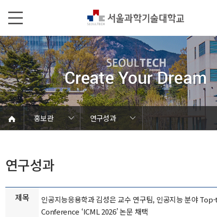
본문내용 바로가기
메인메뉴 바로가기
서브메뉴 바로가기
홍보관
연구성과
언론에서 본 SEOULTECH
서울과기대 소개
발전기금/동문
학칙 및 규정
캠퍼스 안내
열린총장실
동영상자료
대학현황
대학조직
대학상징
대학뉴스
연구성과
보도자료
브로슈어
학내행사
사진자료
음악자료
Global
홍보관
홍보관
연구성과
제목
인공지능응용학과 김성은 교수 연구팀, 인공지능 분야 Top-t
Conference ‘ICML 2026’ 논문 채택