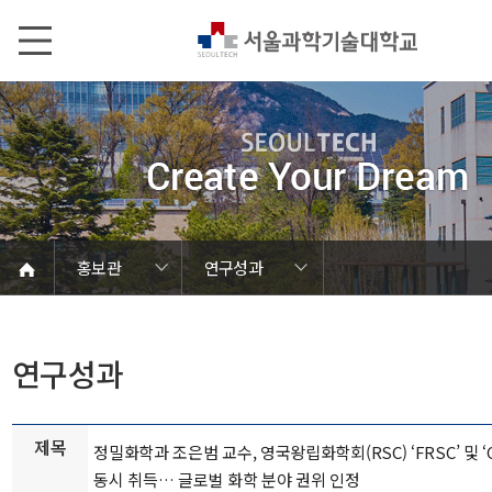
본문내용 바로가기
메인메뉴 바로가기
서브메뉴 바로가기
홍보관
연구성과
언론에서 본 SEOULTECH
서울과기대 소개
발전기금/동문
학칙 및 규정
캠퍼스 안내
열린총장실
동영상자료
대학현황
대학조직
대학상징
대학뉴스
연구성과
보도자료
브로슈어
학내행사
사진자료
음악자료
Global
홍보관
홍보관
연구성과
제목
정밀화학과 조은범 교수, 영국왕립화학회(RSC) ‘FRSC’ 및 ‘
동시 취득… 글로벌 화학 분야 권위 인정