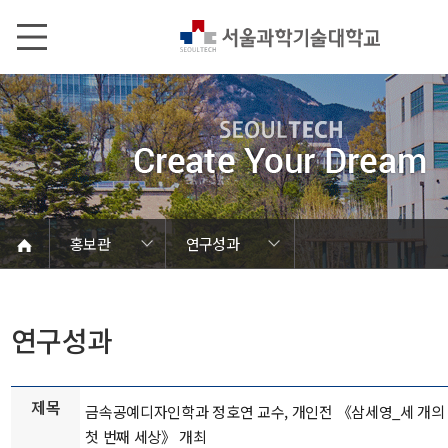
본문내용 바로가기
메인메뉴 바로가기
서브메뉴 바로가기
홍보관
연구성과
언론에서 본 SEOULTECH
서울과기대 소개
발전기금/동문
학칙 및 규정
캠퍼스 안내
열린총장실
동영상자료
대학현황
대학조직
대학상징
대학뉴스
연구성과
보도자료
브로슈어
학내행사
사진자료
음악자료
Global
홍보관
홍보관
연구성과
제목
금속공예디자인학과 정호연 교수, 개인전 《삼세영_세 개의
첫 번째 세상》 개최